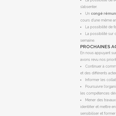
La possibilité de
r
s’absenter.
Un
congé rémuné
cours d’une même ann
La possibilité de 
La possibilité sur
semaine.
PROCHAINES A
En nous appuyant sur 
avons revu nos priorit
Continuer à commun
et des différents act
Informer les collab
Poursuivre l’orga
les compétences dév
Mener des travaux,
identifier et mettre 
sensibiliser et forme