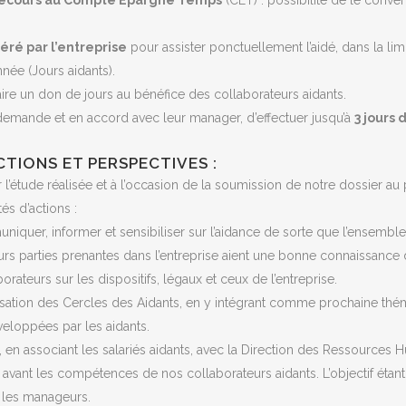
ecours au Compte Epargne Temps
(CET) : possibilité de le conver
ré par l’entreprise
pour assister ponctuellement l’aidé, dans la lim
ée (Jours aidants).
faire un don de jours au bénéfice des collaborateurs aidants.
 demande et en accord avec leur manager, d’effectuer jusqu’à
3 jours 
CTIONS ET PERSPECTIVES :
l’étude réalisée et à l’occasion de la soumission de notre dossier au
és d’actions :
iquer, informer et sensibiliser sur l’aidance de sorte que l’ensembl
eurs parties prenantes dans l’entreprise aient une bonne connaissance 
orateurs sur les dispositifs, légaux et ceux de l’entreprise.
nisation des Cercles des Aidants, en y intégrant comme prochaine th
eloppées par les aidants.
 en associant les salariés aidants, avec la Direction des Ressources
en avant les compétences de nos collaborateurs aidants. L’objectif étan
r les manageurs.