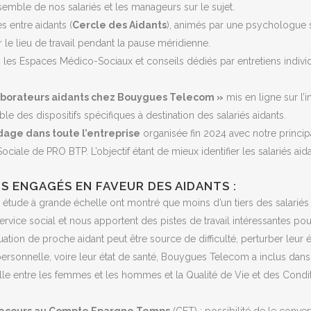
ensemble de nos salariés et les manageurs sur le sujet.
 entre aidants (
Cercle des Aidants
), animés par une psychologue s
ur le lieu de travail pendant la pause méridienne.
les Espaces Médico-Sociaux et conseils dédiés par entretiens individ
llaborateurs aidants chez Bouygues Telecom »
mis en ligne sur l’i
le des dispositifs spécifiques à destination des salariés aidants.
age dans toute l’entreprise
organisée fin 2024 avec notre principa
Sociale de PRO BTP. L’objectif étant de mieux identifier les salariés aidan
FS ENGAGÉS EN FAVEUR DES AIDANTS :
e étude à grande échelle ont montré que moins d’un tiers des salariés a
ervice social et nous apportent des pistes de travail intéressantes pour 
uation de proche aidant peut être source de difficulté, perturber leur é
personnelle, voire leur état de santé, Bouygues Telecom a inclus dan
elle entre les femmes et les hommes et la Qualité de Vie et des Condit