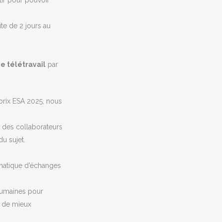
tir pour pouvoir
ite de 2 jours au
de télétravail
par
 prix ESA 2025, nous
e des collaborateurs
du sujet.
ématique d’échanges
 Humaines pour
t de mieux