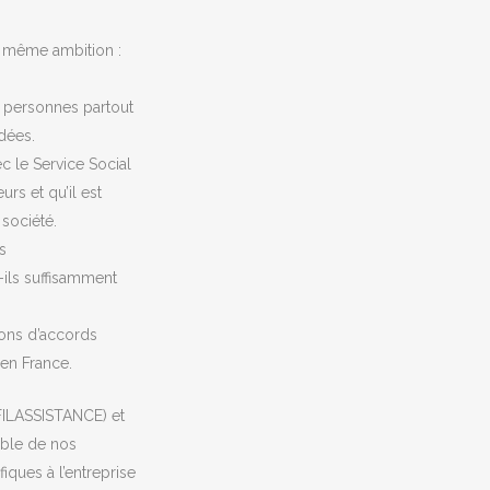
la même ambition :
e personnes partout
idées.
c le Service Social
rs et qu’il est
 société.
es
-ils suffisamment
tions d’accords
 en France.
FILASSISTANCE) et
mble de nos
iques à l’entreprise