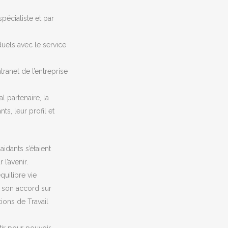
pécialiste et par
uels avec le service
ntranet de l’entreprise
l partenaire, la
ts, leur profil et
idants s’étaient
l’avenir.
quilibre vie
s son accord sur
ions de Travail