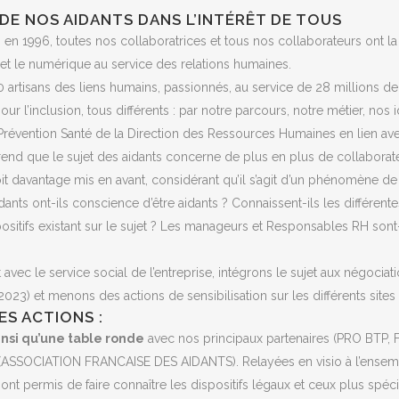
DE NOS AIDANTS DANS L’INTÉRÊT DE TOUS
 en 1996, toutes nos collaboratrices et tous nos collaborateurs ont 
met le numérique au service des relations humaines.
rtisans des liens humains, passionnés, au service de 28 millions d
r l’inclusion, tous différents : par notre parcours, notre métier, nos 
Prévention Santé de la Direction des Ressources Humaines en lien ave
end que le sujet des aidants concerne de plus en plus de collaborateu
oit davantage mis en avant, considérant qu’il s’agit d’un phénomène de
dants ont-ils conscience d’être aidants ? Connaissent-ils les différent
ositifs existant sur le sujet ? Les manageurs et Responsables RH sont
 avec le service social de l’entreprise, intégrons le sujet aux négocia
 2023) et menons des actions de sensibilisation sur les différents sites
ES ACTIONS :
nsi qu’une table ronde
avec nos principaux partenaires (PRO BTP, 
t (ASSOCIATION FRANCAISE DES AIDANTS). Relayées en visio à l’ense
ont permis de faire connaître les dispositifs légaux et ceux plus spécif